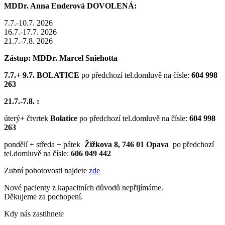
MDDr. Anna Enderová DOVOLENÁ:
7.7.-10.7. 2026
16.7.-17.7. 2026
21.7.-7.8. 2026
Zástup: MDDr. Marcel Sniehotta
7.7.+ 9.7. BOLATICE
po předchozí tel.domluvě na čísle:
604 998
263
21.7.-7.8. :
úterý+ čtvrtek
Bolatice
po předchozí tel.domluvě na čísle:
604 998
263
pondělí + středa + pátek
Žižkova 8, 746 01 Opava
po předchozí
tel.domluvě na čísle:
606 049 442
Zubní pohotovosti najdete
zde
Nové pacienty z kapacitních důvodů nepřijímáme.
Děkujeme za pochopení.
Kdy nás zastihnete